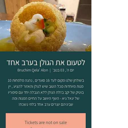
לטעום את הגולן בערב אחד
יום ה׳, 03 בנוב׳
  |  
Bruchim Qela' Alon
בשולחן שלנו מקום לעד 16 סועדים , נהנה מלפחות 10
מנות מיוחדות מכל הטוב שיש לגולן והאזור להציע , יין
בוטיק של יקב בזלת הגולן ללא הגבלה יחד עם סיפוריו
של יגאל גיא - השף היושב על החיים המנות ומה
שביניהם יוצרים ערב אחד בלתי נשכח!
Tickets are not on sale