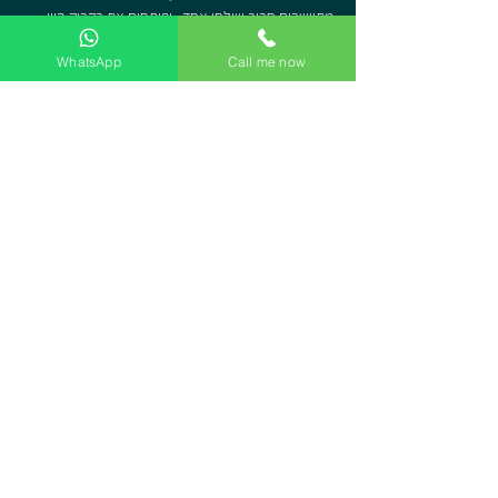
מתיישבים סביב שולחן אחד , ופותחים את בקבוק היין 
הראשון של יקב בזלת הגולן ... ועם הלגימות מגיעות 
WhatsApp
Call me now
השיחות והנה כבר כלם מכירים .
אט אט השף היושב וליאת מכינים ומגישים את עשרת 
המנות המפתיעות והטעימות יחד עם סיפוריו של השף 
היושב על החיים המנות ומה שבניהם ,זהו המתכון לערב 
שהוא חוויה ייחודית .
האירוח אצל השף היושב מתאים לכל מי שאוהב אוכל 
טוב יין וחברה מעניינת, צמחונים ,טבעונים, אוהבי בשר 
כולם מוזמנים לטעום את הגולן בערב אחד
שיתוף