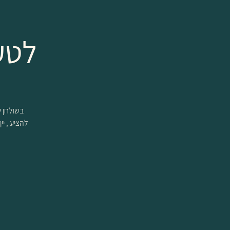
לטע
להציע , יי