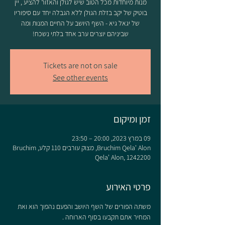
מנות מיוחדות מכל הטוב שיש לגולן והאזור להציע , יין
בוטיק של יקב בזלת הגולן ללא הגבלה יחד עם סיפוריו
של יגאל גיא - השף היושב על החיים המנות ומה
שביניהם יוצרים ערב אחד בלתי נשכח!
Tickets are not on sale
See other events
זמן ומיקום
09 במרץ 2023, 20:00 – 23:50
Bruchim Qela' Alon, מצוק עורבים 110 קלע, Bruchim
Qela' Alon, 1242200
פרטי האירוע
משתה הפורים של השף היושב והפעם נהפוך הוא ואת 
המחיר אתם תקבעו בסוף הארוחה .