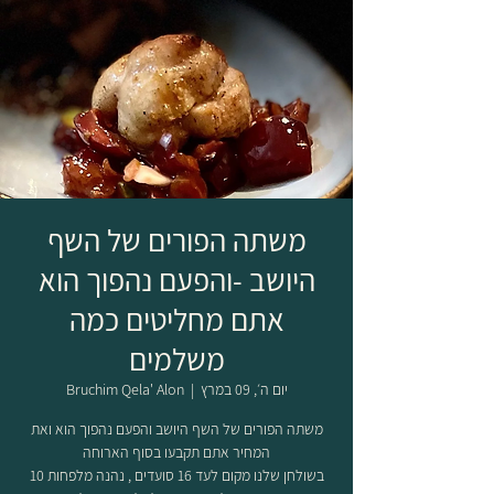
משתה הפורים של השף
היושב -והפעם נהפוך הוא
אתם מחליטים כמה
משלמים
יום ה׳, 09 במרץ
  |  
Bruchim Qela' Alon
משתה הפורים של השף היושב והפעם נהפוך הוא ואת
בשולחן שלנו מקום לעד 16 סועדים , נהנה מלפחות 10