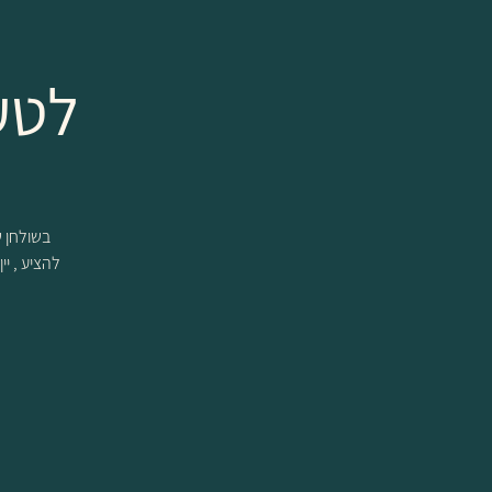
לטע
להציע , יי