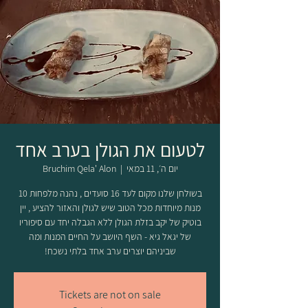
לטעום את הגולן בערב אחד
יום ה׳, 11 במאי
  |  
Bruchim Qela' Alon
בשולחן שלנו מקום לעד 16 סועדים , נהנה מלפחות 10
מנות מיוחדות מכל הטוב שיש לגולן והאזור להציע , יין
בוטיק של יקב בזלת הגולן ללא הגבלה יחד עם סיפוריו
של יגאל גיא - השף היושב על החיים המנות ומה
שביניהם יוצרים ערב אחד בלתי נשכח!
Tickets are not on sale