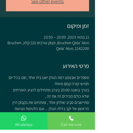
See other events
זמן ומיקום
11 במאי 2023, 20:00 – 23:50
Bruchim Qela' Alon, מצוק עורבים 110 קלע, Bruchim
Qela' Alon, 1242200
פרטי האירוע
מספרים שבצפון רמת הגולן ישנו בית אחד ,שבו בכל יום 
חמישי קורה קסם מיוחד.
בערך בשעה 20:00 בערב מתחילים להגיע האורחים 
שלא כולם מכירים זה את זה ,
מתיישבים סביב שולחן אחד , ופותחים את בקבוק היין 
הראשון של יקב בזלת הגולן ... ועם הלגימות מגיעות 
השיחות והנה כבר כלם מכירים .
אט אט השף היושב וליאת מכינים ומגישים את עשרת 
WhatsApp
Call me now
המנות המפתיעות והטעימות יחד עם סיפוריו של השף 