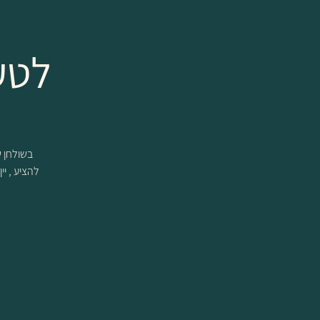
לטע
להציע , יי