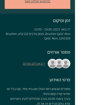
See other events
זמן ומיקום
17 באוג׳ 2023, 20:00 – 23:59
Bruchim Qela' Alon, מצוק עורבים 110 קלע, Bruchim
Qela' Alon, 1242200
מספר אורחים
+ 8 אורחים אחרים
פרטי האירוע
מספרים שבצפון רמת הגולן ישנו בית אחד ,שבו בכל יום 
חמישי קורה קסם מיוחד.
בערך בשעה 20:00 בערב מתחילים להגיע האורחים 
שלא כולם מכירים זה את זה ,