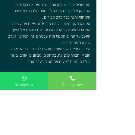
מתיישבים סביב שולחן אחד , ופותחים את בקבוק היין 
הראשון של יקב בזלת הגולן ... ועם הלגימות מגיעות 
השיחות והנה כבר כלם מכירים .
אט אט השף היושב וליאת מכינים ומגישים את עשרת 
המנות המפתיעות והטעימות יחד עם סיפוריו של השף 
היושב על החיים המנות ומה שבניהם ,זהו המתכון לערב 
שהוא חוויה ייחודית .
האירוח אצל השף היושב מתאים לכל מי שאוהב אוכל 
טוב יין וחברה מעניינת, צמחונים ,טבעונים, אוהבי בשר 
כולם מוזמנים לטעום את הגולן בערב אחד
מקום בארוחה
WhatsApp
Call me now
הכרטיסים אזלו
סוג כרטיס
ארוחת הקונספט של השף היושב
מחיר