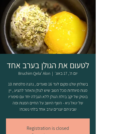
לטעום את הגולן בערב אחד
יום ה׳, 17 באוג׳
  |  
Bruchim Qela' Alon
בשולחן שלנו מקום לעד 16 סועדים , נהנה מלפחות 10
מנות מיוחדות מכל הטוב שיש לגולן והאזור להציע , יין
בוטיק של יקב בזלת הגולן ללא הגבלה יחד עם סיפוריו
של יגאל גיא - השף היושב על החיים המנות ומה
שביניהם יוצרים ערב אחד בלתי נשכח!
Registration is closed