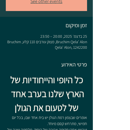
See other events
זמן ומיקום
25 בדצמ׳ 2025, 20:00 – 23:50
Bruchim Qela' Alon, מצוק עורבים 110 קלע, Bruchim
Qela' Alon, 1242200
פרטי האירוע
 כל היופי והייחודיות של 
הארץ שלנו בערב אחד 
של לטעום את הגולן
אומרים שבצפון רמת הגולן יש בית אחד שבו, בכל יום 
חמישי, מתרחש קסם מיוחד.
ועכשיו אחרי תקופה ארוכה של ריחוק, מלחמה ושנה של 