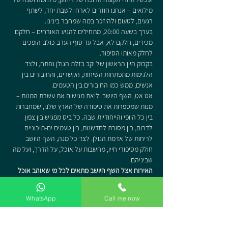
מילואים – אנחנו חוזרים לארח ולשבת יחד, לשתף 
רגעים, לטעום ולהיזכר במה שמחבר בינינו.
בערך בשעה 20:00, מתחילים להגיע האורחים – חלקם 
מכירים, חלקם לא, אבל עד סוף הערב כולם הופכים 
לחלק מאותו הסיפור.
בקבוק היין הראשון של יקב בזלת הגולן נפתח, ולצד 
הלגימות מתפתחות השיחות, הקשרים, והחיבורים בין 
אנשים, ממש כמו החיבורים בין הטעמים.
אט אט, השף היושב וליאת מגישים את עשרת המנות – 
מנות שמספרות את סיפורה של הארץ שלנו, שמחברות 
בין כל היופי והייחודיות שבה. כל ביס מפגיש בין צפון 
לדרום, בין מסורת לחדשנות, בין טעמים ים-תיכוניים 
לריחות של אדמת הגולן. לצד כל מנה, השף היושב 
חולק מסיפורי חייו, מחשבות על אוכל, על הדרך, ועל מה 
שביניהם.
האירוח אצל השף היושב מתאים לכל מי שאוהב אוכל 
טוב, יין משובח וחברה מסקרנת. בין אם אתם חובבי 
בשר, צמחונים או טבעונים – כאן תמצאו את הטעמים 
WhatsApp
Call me now
שמספרים את הסיפור של כולנו, בערב אחד שלא תרצו 
שייגמר.
כי בסוף, מה באמת מחבר אותנו אם לא 