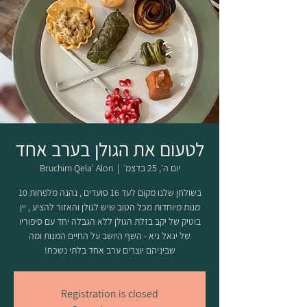
לטעום את הגולן בערב אחד
יום ה׳, 25 בדצמ׳
  |  
Bruchim Qela' Alon
בשולחן שלנו מקום לעד 16 סועדים , נהנה מלפחות 10
מנות מיוחדות מכל הטוב שיש לגולן והאזור להציע , יין
בוטיק של יקב בזלת הגולן ללא הגבלה יחד עם סיפוריו
של יגאל גיא - השף היושב על החיים המנות ומה
שביניהם יוצרים ערב אחד בלתי נשכח!
Registration is closed