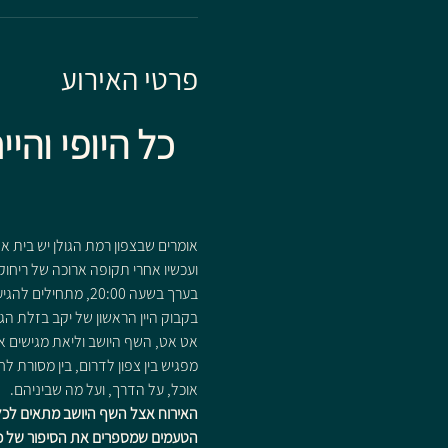
פרטי האירוע
 כל היופי וה
אומרים שבצפון רמת הגולן יש בית א
ועכשיו אחרי תקופה ארוכה של ריחוק
בערך בשעה 20:00, מתחילים להגיע האורחים – חלקם מכירים, חלקם לא, אבל עד סוף הערב כולם הופכים לחלק מאותו הסיפור.
בקבוק היין הראשון של יקב בזלת הג
אט אט, השף היושב וליאת מגישים את
מפגיש בין צפון לדרום, בין מסורת ל
אוכל, על הדרך, ועל מה שביניהם.
האירוח אצל השף היושב מתאים לכל מ
הטעמים שמספרים את הסיפור של כו