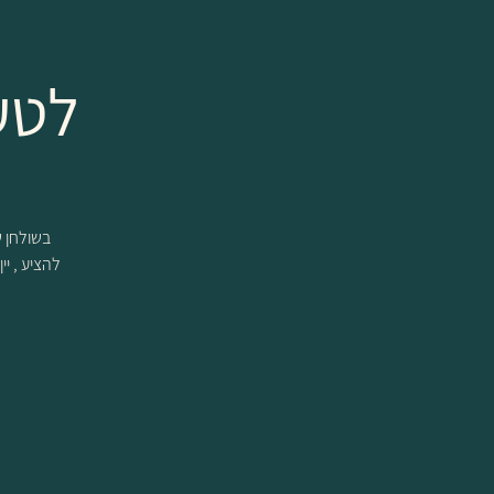
לטע
להציע , יי