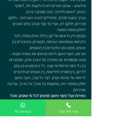
מילואים – אנחנו חוזרים לארח ולשבת יחד, לשתף 
רגעים, לטעום ולהיזכר במה שמחבר בינינו.
בערך בשעה 20:00, מתחילים להגיע האורחים – חלקם 
מכירים, חלקם לא, אבל עד סוף הערב כולם הופכים 
לחלק מאותו הסיפור.
בקבוק היין הראשון של יקב בזלת הגולן נפתח, ולצד 
הלגימות מתפתחות השיחות, הקשרים, והחיבורים בין 
אנשים, ממש כמו החיבורים בין הטעמים.
אט אט, השף היושב וליאת מגישים את עשרת המנות – 
מנות שמספרות את סיפורה של הארץ שלנו, שמחברות 
בין כל היופי והייחודיות שבה. כל ביס מפגיש בין צפון 
לדרום, בין מסורת לחדשנות, בין טעמים ים-תיכוניים 
לריחות של אדמת הגולן. לצד כל מנה, השף היושב 
חולק מסיפורי חייו, מחשבות על אוכל, על הדרך, ועל מה 
שביניהם.
האירוח אצל השף היושב מתאים לכל מי שאוהב אוכל 
טוב, יין משובח וחברה מסקרנת. בין אם אתם חובבי 
בשר, צמחונים או טבעונים – כאן תמצאו את הטעמים 
WhatsApp
Call me now
שמספרים את הסיפור של כולנו, בערב אחד שלא תרצו 
שייגמר.
כי בסוף, מה באמת מחבר אותנו אם לא 