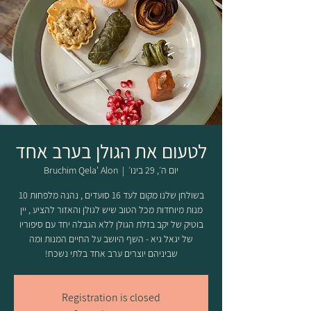
לטעום את הגולן בערב אחד
יום ה׳, 29 בינו׳
  |  
Bruchim Qela' Alon
בשולחן שלנו מקום לעד 16 סועדים , נהנה מלפחות 10
מנות מיוחדות מכל הטוב שיש לגולן והאזור להציע , יין
בוטיק של יקב בזלת הגולן ללא הגבלה יחד עם סיפוריו
של יגאל גיא - השף היושב על החיים המנות ומה
שביניהם יוצרים ערב אחד בלתי נשכח!
Registration is closed