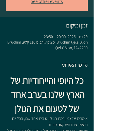
See other events
זמן ומיקום
29 בינו׳ 2026, 20:00 – 23:50
Bruchim Qela' Alon, מצוק עורבים 110 קלע, Bruchim
Qela' Alon, 1242200
פרטי האירוע
 כל היופי והייחודיות של 
הארץ שלנו בערב אחד 
של לטעום את הגולן
אומרים שבצפון רמת הגולן יש בית אחד שבו, בכל יום 
חמישי, מתרחש קסם מיוחד.
ועכשיו אחרי תקופה ארוכה של ריחוק, מלחמה ושנה של 