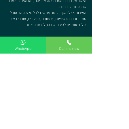
היושב על החיים המנות ומה שבניהם ,זהו המתכון לערב 
שהוא חוויה ייחודית .
האירוח אצל השף היושב מתאים לכל מי שאוהב אוכל 
טוב יין וחברה מעניינת, צמחונים ,טבעונים, אוהבי בשר 
כולם מוזמנים לטעום את הגולן בערב אחד
מקום בארוחה
WhatsApp
Call me now
המכירה הסתיימה
סוג כרטיס
ארוחת הקונספט של השף היושב
מחיר