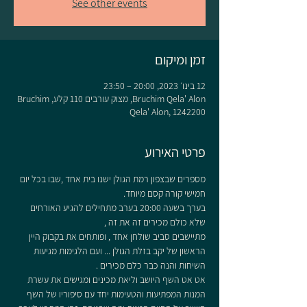
See other events
זמן ומיקום
12 בינו׳ 2023, 20:00 – 23:50
Bruchim Qela' Alon, מצוק עורבים 110 קלע, Bruchim
Qela' Alon, 1242200
פרטי האירוע
מספרים שבצפון רמת הגולן ישנו בית אחד ,שבו בכל יום 
חמישי קורה קסם מיוחד.
בערך בשעה 20:00 בערב מתחילים להגיע האורחים 
שלא כולם מכירים זה את זה ,
מתיישבים סביב שולחן אחד , ופותחים את בקבוק היין 
הראשון של יקב בזלת הגולן ... ועם הלגימות מגיעות 
השיחות והנה כבר כלם מכירים .
אט אט השף היושב וליאת מכינים ומגישים את עשרת 
המנות המפתיעות והטעימות יחד עם סיפוריו של השף 