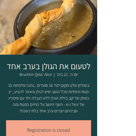
לטעום את הגולן בערב אחד
יום ה׳, 12 בינו׳
  |  
Bruchim Qela' Alon
בשולחן שלנו מקום לעד 16 סועדים , נהנה מלפחות 10
מנות מיוחדות מכל הטוב שיש לגולן והאזור להציע , יין
בוטיק של יקב בזלת הגולן ללא הגבלה יחד עם סיפוריו
של יגאל גיא - השף היושב על החיים המנות ומה
שביניהם יוצרים ערב אחד בלתי נשכח!
Registration is closed